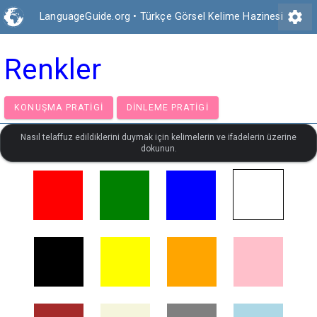
settings
LanguageGuide.org
•
Türkçe Görsel Kelime Hazinesi
Renkler
KONUŞMA PRATIGI
DINLEME PRATIGI
Nasıl telaffuz edildiklerini duymak için kelimelerin ve ifadelerin üzerine
dokunun.