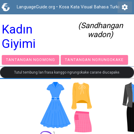
settings
LanguageGuide.org
•
Kosa Kata Visual Bahasa Turki
(Sandhangan
Kadın
wadon)
Giyimi
TANTANGAN NGOMONG
TANTANGAN NGRUNGOK
Tutul tembung lan frasa kanggo ngrungokake carane diucapake.