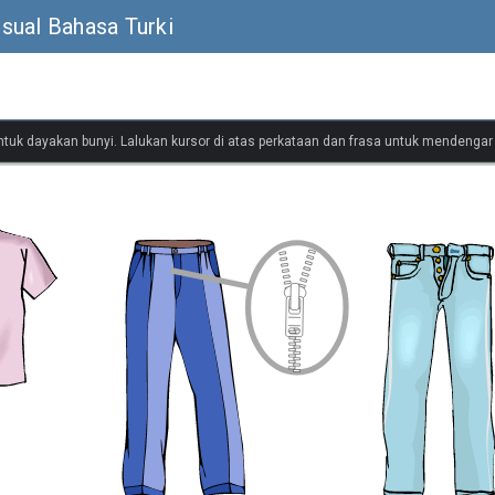
sual Bahasa Turki
untuk dayakan bunyi. Lalukan kursor di atas perkataan dan frasa untuk mendenga