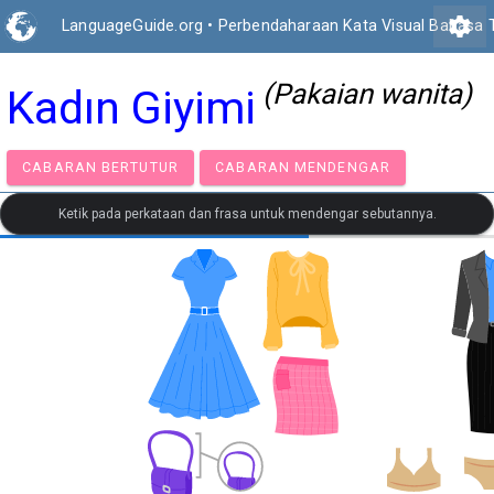
settings
LanguageGuide.org
•
Perbendaharaan Kata Visual Bahasa T
(Pakaian wanita)
Kadın Giyimi
CABARAN BERTUTUR
CABARAN MENDENGAR
Ketik pada perkataan dan frasa untuk mendengar sebutannya.