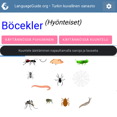
settings
LanguageGuide.org
•
Turkin kuvallinen sanasto
(Hyönteiset)
Böcekler
KÄYTÄNNÖSSÄ PUHUMINEN
KÄYTÄNNÖSSÄ KUUNT
Kuuntele ääntäminen napauttamalla sanoja ja lauseita.