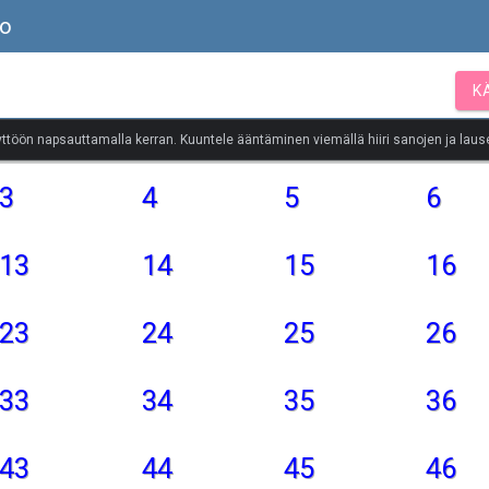
to
K
yttöön napsauttamalla kerran. Kuuntele ääntäminen viemällä hiiri sanojen ja lause
3
4
5
6
13
14
15
16
23
24
25
26
33
34
35
36
43
44
45
46