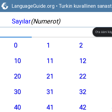
LanguageGuide.org
•
Turkin kuvallinen sanas
Sayılar
(Numerot)
Ota ääni kä
0
1
2
10
11
12
20
21
22
30
31
32
40
41
42