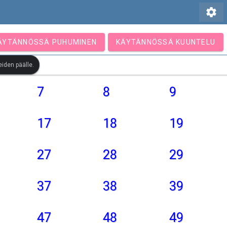
settings
ÄYTÄNNÖSSÄ PUHUMINEN
KÄYTÄNNÖSSÄ KUUNTELU
iden päälle.
7
8
9
17
18
19
27
28
29
37
38
39
47
48
49