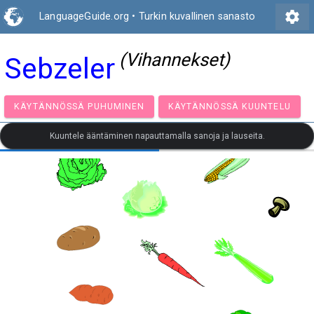
settings
LanguageGuide.org
•
Turkin kuvallinen sanasto
(Vihannekset)
Sebzeler
KÄYTÄNNÖSSÄ PUHUMINEN
KÄYTÄNNÖSSÄ KUUNT
Kuuntele ääntäminen napauttamalla sanoja ja lauseita.