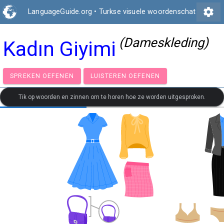
settings
LanguageGuide.org
•
Turkse visuele woordenschat
(Dameskleding)
Kadın Giyimi
SPREKEN OEFENEN
LUISTEREN OEFENEN
Tik op woorden en zinnen om te horen hoe ze worden uitgesproken.