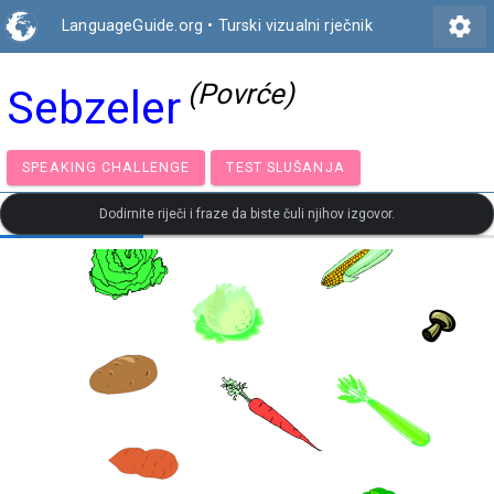
settings
LanguageGuide.org
•
Turski vizualni rječnik
(Povrće)
Sebzeler
SPEAKING CHALLENGE
TEST SLUŠANJA
Dodirnite riječi i fraze da biste čuli njihov izgovor.