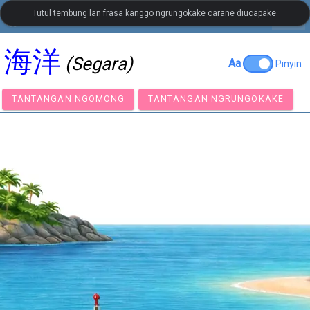
Tutul tembung lan frasa kanggo ngrungokake carane diucapake.
settings
LanguageGuide.org
•
Kosa Kata Visual Bahasa Tionghoa
海洋
(Segara)
Aa
Pinyin
TANTANGAN NGOMONG
TANTANGAN NGRUNGOKA