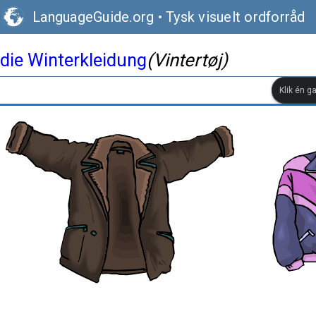
LanguageGuide.org
•
Tysk visuelt ordforråd
die Winterkleidung
(Vintertøj)
Klik én g