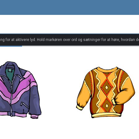
ang for at aktivere lyd. Hold markøren over ord og sætninger for at høre, hvordan d