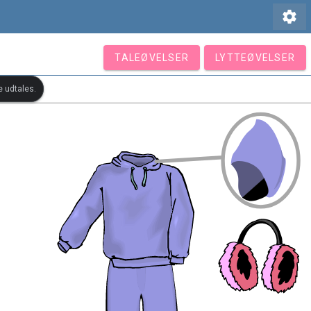
settings
TALEØVELSER
LYTTEØVELSER
e udtales.