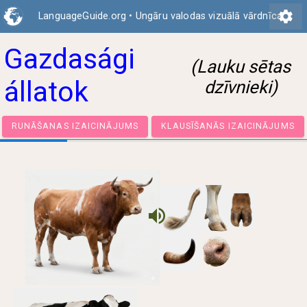
settings
LanguageGuide.org
•
Ungāru valodas vizuālā vārdnīca
Gazdasági
(Lauku sētas
állatok
dzīvnieki)
RUNĀŠANAS IZAICINĀJUMS
KLAUSĪŠANĀS IZAICIN
volume_up