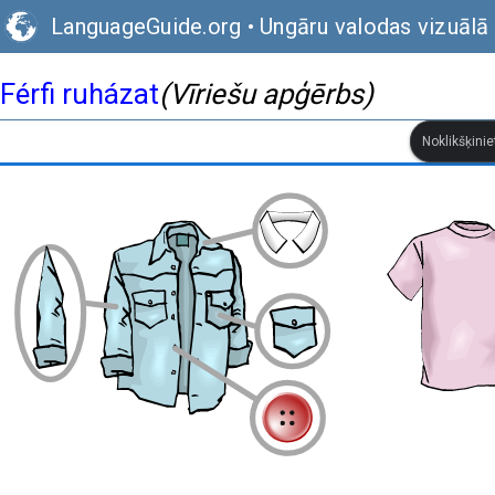
LanguageGuide.org
•
Ungāru valodas vizuālā
Férfi ruházat
(Vīriešu apģērbs)
Noklikšķinie