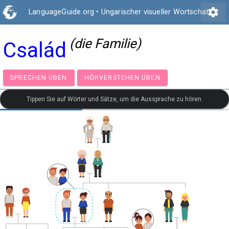
settings
LanguageGuide.org
•
Ungarischer visueller Wortschatz
(die Familie)
Család
SPRECHEN ÜBEN
HÖRVERSTEHEN ÜBEN
Tippen Sie auf Wörter und Sätze, um die Aussprache zu hören.