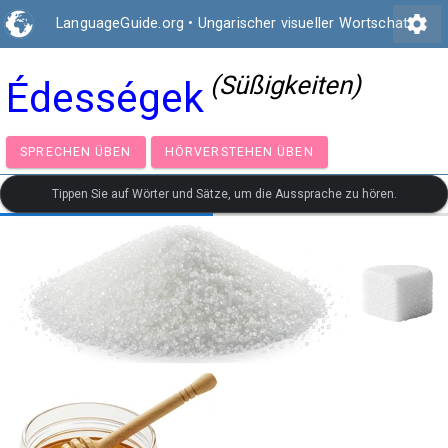
settings
LanguageGuide.org
•
Ungarischer visueller Wortschatz
(Süßigkeiten)
Édességek
SPRECHEN ÜBEN
HÖRVERSTEHEN ÜBEN
Tippen Sie auf Wörter und Sätze, um die Aussprache zu hören.