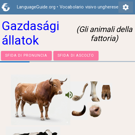
settings
LanguageGuide.org
•
Vocabolario visivo ungherese
Gazdasági
(Gli animali della
állatok
fattoria)
SFIDA DI PRONUNCIA
SFIDA DI ASCOLTO
volume_up