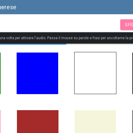
herese
SFI
 una volta per attivare l'audio. Passa il mouse su parole e frasi per ascoltarne la p