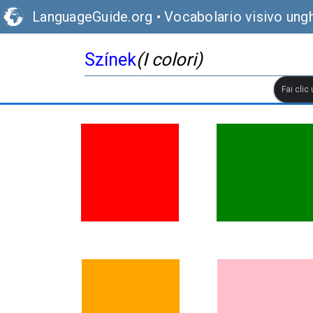
LanguageGuide.org
•
Vocabolario visivo ung
Színek
(I colori)
Fai clic