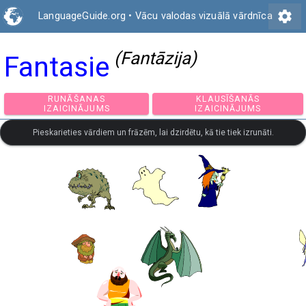
settings
LanguageGuide.org
•
Vācu valodas vizuālā vārdnīca
(Fantāzija)
Fantasie
RUNĀŠANAS
KLAUSĪŠANĀS
IZAICINĀJUMS
IZAICINĀJUMS
Pieskarieties vārdiem un frāzēm, lai dzirdētu, kā tie tiek izrunāti.