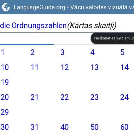
LanguageGuide.org
•
Vācu valodas vizuālā v
die Ordnungszahlen
(Kārtas skaitļi)
Pieskarieties vārdiem un 
1
2
3
4
5
10
11
12
13
14
19
20
21
22
23
24
29
30
31
40
50
60