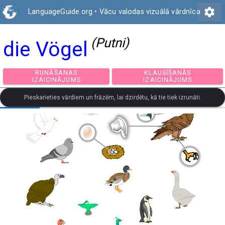
settings
LanguageGuide.org
•
Vācu valodas vizuālā vārdnīca
(Putni)
die Vögel
RUNĀŠANAS
KLAUSĪŠANĀS
IZAICINĀJUMS
IZAICINĀJUMS
Pieskarieties vārdiem un frāzēm, lai dzirdētu, kā tie tiek izrunāti.