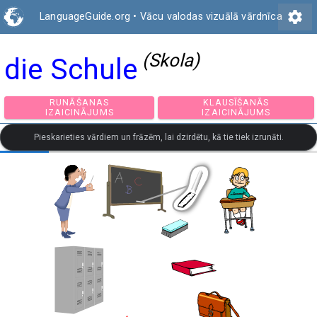
settings
LanguageGuide.org
•
Vācu valodas vizuālā vārdnīca
(Skola)
die Schule
RUNĀŠANAS
KLAUSĪŠANĀS
IZAICINĀJUMS
IZAICINĀJUMS
Pieskarieties vārdiem un frāzēm, lai dzirdētu, kā tie tiek izrunāti.