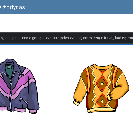
is žodynas
tą, kad įjungtumėte garsą. Užveskite pelės žymeklį ant žodžių ir frazių, kad išgirstu