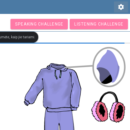
settings
SPEAKING CHALLENGE
LISTENING CHALLENGE
mėte, kaip jie tariami.