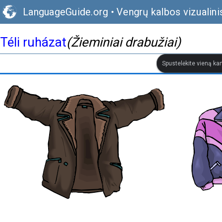
LanguageGuide.org
•
Vengrų kalbos vizualin
Téli ruházat
(Žieminiai drabužiai)
Spustelėkite vieną kar