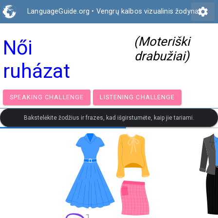
settings
LanguageGuide.org
•
Vengrų kalbos vizualinis žodynas
(Moteriški
Női
drabužiai)
ruházat
SPEAKING CHALLENGE
LISTENING CHALLENGE
Bakstelėkite žodžius ir frazes, kad išgirstumėte, kaip jie tariami.