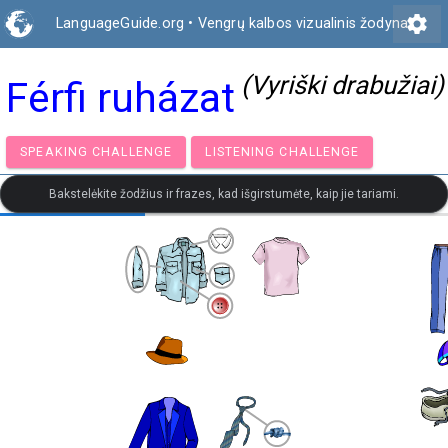
settings
LanguageGuide.org
•
Vengrų kalbos vizualinis žodynas
(Vyriški drabužiai)
Férfi ruházat
SPEAKING CHALLENGE
LISTENING CHALLENGE
Bakstelėkite žodžius ir frazes, kad išgirstumėte, kaip jie tariami.