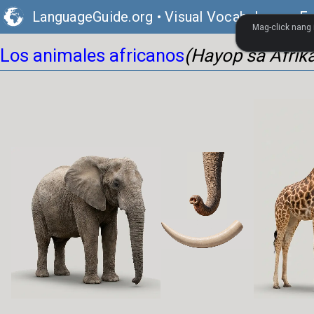
LanguageGuide.org
•
Visual Vocabulary ng E
Mag-click nang 
Los animales africanos
(Hayop sa Afrik