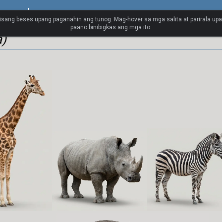
spanyol
isang beses upang paganahin ang tunog. Mag-hover sa mga salita at parirala up
paano binibigkas ang mga ito.
a)