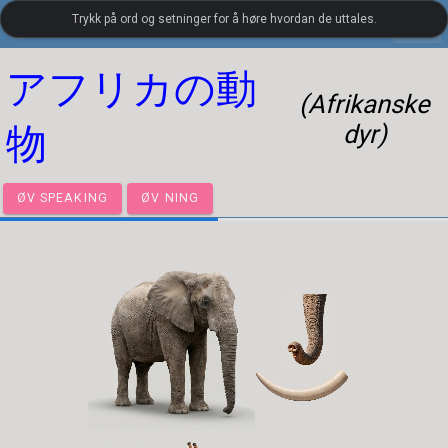
Trykk på ord og setninger for å høre hvordan de uttales.
settings
LanguageGuide.org
•
Japansk visuelt ordforråd
アフリカの動
(Afrikanske
dyr)
物
ØV SPEAKING
ØV NING