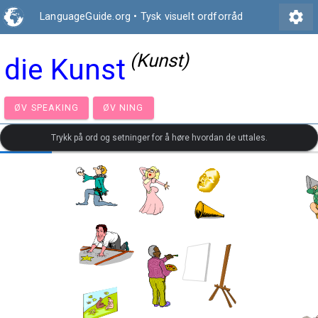
settings
LanguageGuide.org
•
Tysk visuelt ordforråd
(Kunst)
die Kunst
ØV SPEAKING
ØV NING
Trykk på ord og setninger for å høre hvordan de uttales.