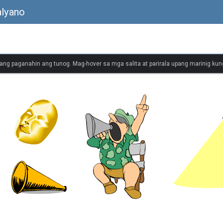
alyano
ang paganahin ang tunog. Mag-hover sa mga salita at parirala upang marinig kung