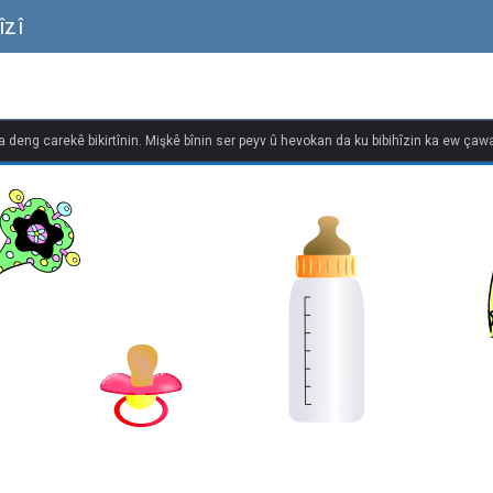
îzî
na deng carekê bikirtînin. Mişkê bînin ser peyv û hevokan da ku bibihîzin ka ew çawa 