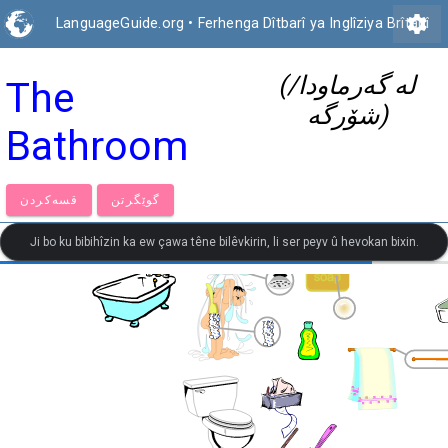
settings
LanguageGuide.org
•
Ferhenga Dîtbarî ya Inglîziya Brîtanî
(لە گەرماودا/
The
شۆرگە)
Bathroom
گوێگرتن
قسەكردن
Ji bo ku bibihîzin ka ew çawa têne bilêvkirin, li ser peyv û hevokan bixin.