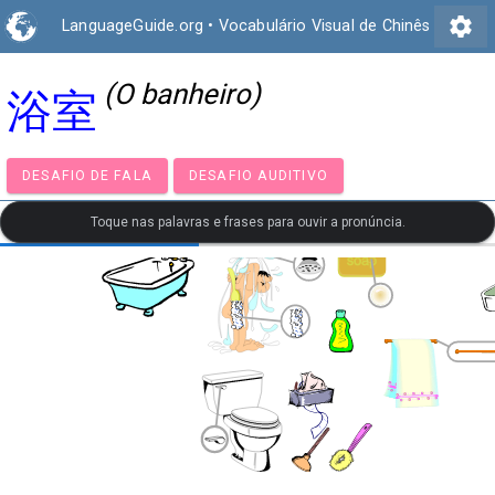
settings
LanguageGuide.org
•
Vocabulário Visual de Chinês
(O banheiro)
浴室
DESAFIO DE FALA
DESAFIO AUDITIVO
Toque nas palavras e frases para ouvir a pronúncia.