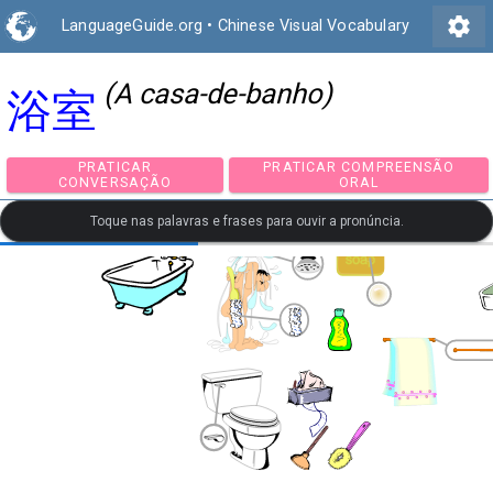
settings
LanguageGuide.org
•
Chinese Visual Vocabulary
(A casa-de-banho)
浴室
PRATICAR
PRATICAR COMPREEN
CONVERSAÇÃO
ORAL
Toque nas palavras e frases para ouvir a pronúncia.