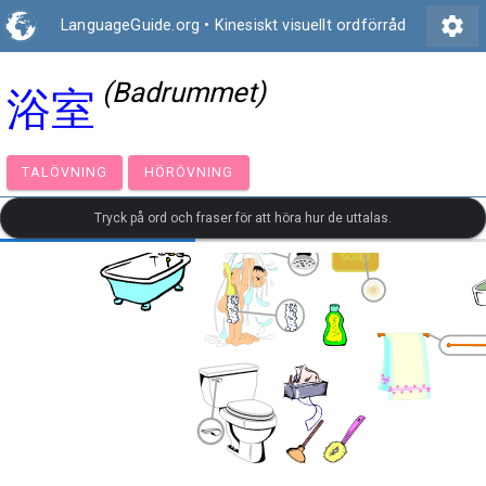
settings
LanguageGuide.org
•
Kinesiskt visuellt ordförråd
(Badrummet)
浴室
TALÖVNING
HÖRÖVNING
Tryck på ord och fraser för att höra hur de uttalas.