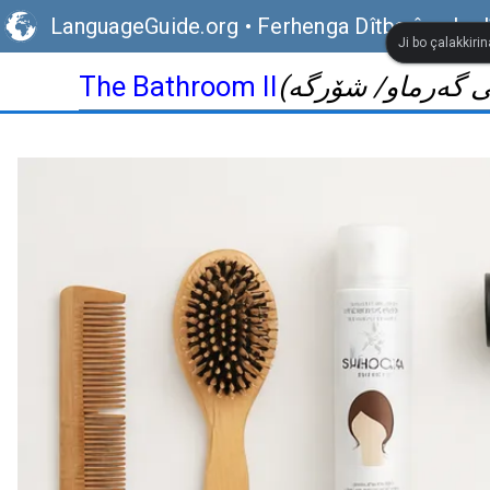
LanguageGuide.org
•
Ferhenga Dîtbarî ya Ingl
Ji bo çalakkiri
The Bathroom II