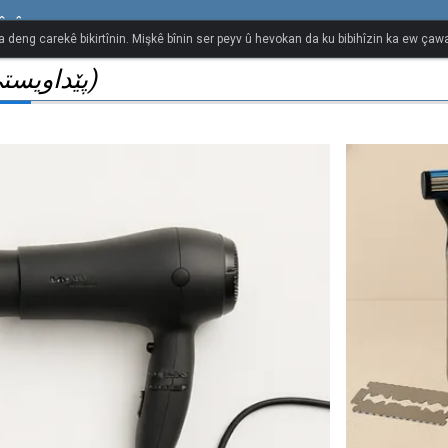
îzî
na deng carekê bikirtînin. Mişkê bînin ser peyv û hevokan da ku bibihîzin ka ew çawa 
(پێداویستی گەرماو/ شۆرگە)