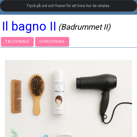
Tryck på ord och fraser för att höra hur de uttalas.
settings
LanguageGuide.org
•
Italienskt visuellt ordförråd
Il bagno II
(Badrummet II)
TALÖVNING
HÖRÖVNING