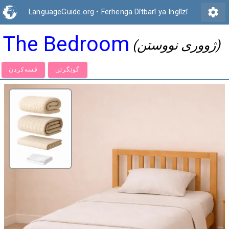
settings
LanguageGuide.org
•
Ferhenga Dîtbarî ya Inglîzî
The Bedroom
(ژووری نووستن)
گوێگرتن
قسەكردن