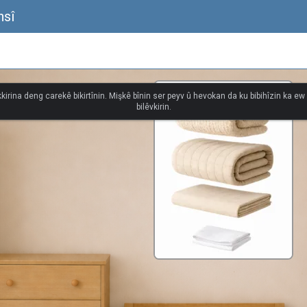
nsî
kkirina deng carekê bikirtînin. Mişkê bînin ser peyv û hevokan da ku bibihîzin ka e
bilêvkirin.