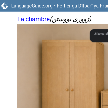
LanguageGuide.org
•
Ferhenga Dîtbarî ya Fra
La chambre
(ژووری نووستن)
Ji bo çala