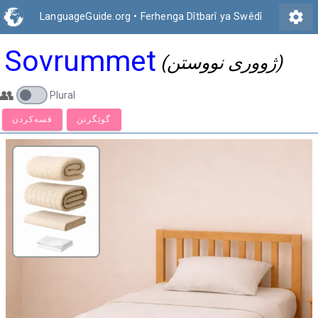
settings
LanguageGuide.org
•
Ferhenga Dîtbarî ya Swêdî
Sovrummet
(ژووری نووستن)
👥
Plural
گوێگرتن
قسەكردن