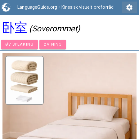
settings
LanguageGuide.org
•
Kinesisk visuelt ordforråd
卧室
(Soverommet)
ØV SPEAKING
ØV NING