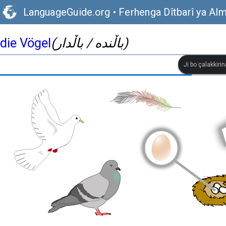
LanguageGuide.org
•
Ferhenga Dîtbarî ya Alm
die Vögel
(باڵندە / باڵدار)
Ji bo çalakkiri