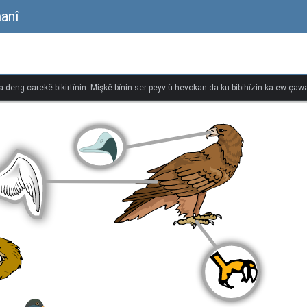
anî
na deng carekê bikirtînin. Mişkê bînin ser peyv û hevokan da ku bibihîzin ka ew çawa 