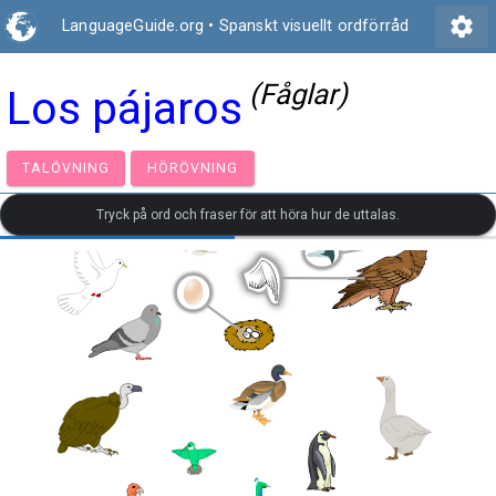
settings
LanguageGuide.org
•
Spanskt visuellt ordförråd
(Fåglar)
Los pájaros
TALÖVNING
HÖRÖVNING
Tryck på ord och fraser för att höra hur de uttalas.