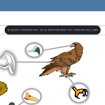
শব্দ চালু করতে একবার ক্লিক করুন। শব্দ এবং বাক্যাংশগুলির উচ্চারণ শুনতে সেগুলির উপর কার서 ঘোরান৷