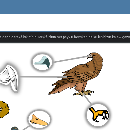
î
na deng carekê bikirtînin. Mişkê bînin ser peyv û hevokan da ku bibihîzin ka ew çawa 