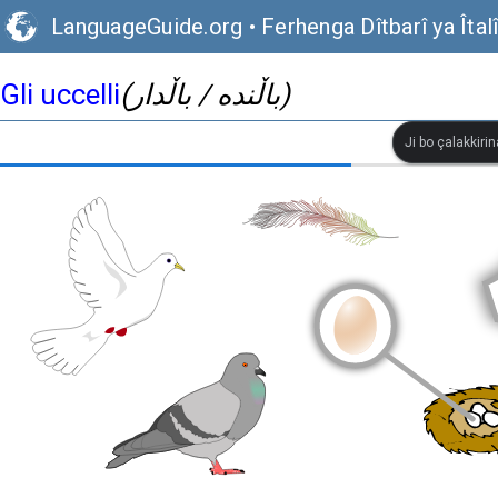
LanguageGuide.org
•
Ferhenga Dîtbarî ya Îtal
Gli uccelli
(باڵندە / باڵدار)
Ji bo çalakkiri