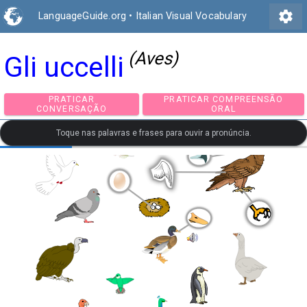
settings
LanguageGuide.org
•
Italian Visual Vocabulary
(Aves)
Gli uccelli
PRATICAR
PRATICAR COMPREEN
CONVERSAÇÃO
ORAL
Toque nas palavras e frases para ouvir a pronúncia.