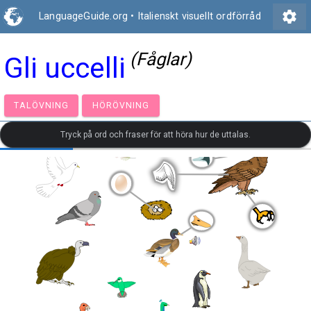
settings
LanguageGuide.org
•
Italienskt visuellt ordförråd
(Fåglar)
Gli uccelli
TALÖVNING
HÖRÖVNING
Tryck på ord och fraser för att höra hur de uttalas.