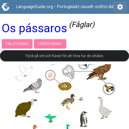
settings
LanguageGuide.org
•
Portugisiskt visuellt ordförråd
(Fåglar)
Os pássaros
TALÖVNING
HÖRÖVNING
Tryck på ord och fraser för att höra hur de uttalas.