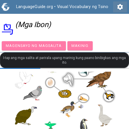
settings
LanguageGuide.org
•
Visual Vocabulary ng Tsino
(Mga Ibon)
鸟
MAGENSAYO NG MAGSALITA
MAKINIG
I-tap ang mga salita at parirala upang marinig kung paano binibigkas ang mga
ito.