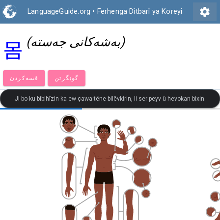
settings
LanguageGuide.org
•
Ferhenga Dîtbarî ya Koreyî
(بەشەکانی جەستە)
몸
گوێگرتن
قسەكردن
Ji bo ku bibihîzin ka ew çawa têne bilêvkirin, li ser peyv û hevokan bixin.