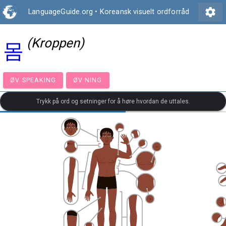
settings
LanguageGuide.org
•
Koreansk visuelt ordforråd
(Kroppen)
몸
ØV SPEAKING
ØV NING
Trykk på ord og setninger for å høre hvordan de uttales.