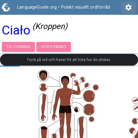
settings
LanguageGuide.org
•
Polskt visuellt ordförråd
(Kroppen)
Ciało
TALÖVNING
HÖRÖVNING
Tryck på ord och fraser för att höra hur de uttalas.